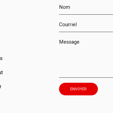
os
ut
r