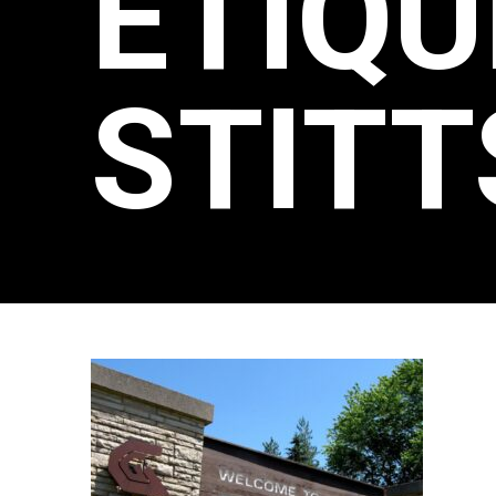
ÉTIQU
STITT
STITT