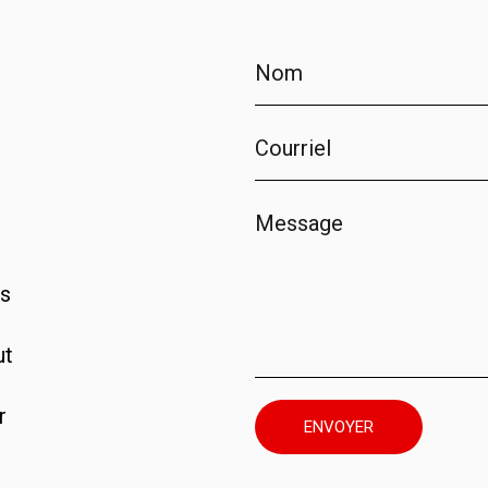
os
ut
r