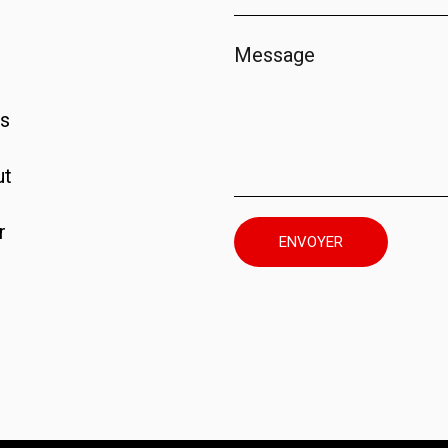
os
ut
r