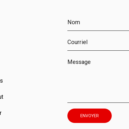
os
ut
r